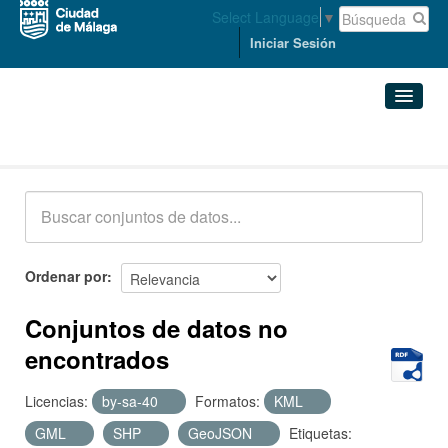
Select Language
▼
Iniciar Sesión
Conjuntos de datos
Conjuntos de datos
Organizaciones
Grupos
Ordenar por
Acerca de
Conjuntos de datos no
encontrados
Licencias:
by-sa-40
Formatos:
KML
GML
SHP
GeoJSON
Etiquetas: