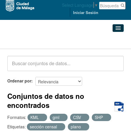
Select Language
▼
Iniciar Sesión
Conjuntos de datos
Conjuntos de datos
Organizaciones
Grupos
Ordenar por
Acerca de
Conjuntos de datos no
encontrados
Formatos:
KML
gml
CSV
SHP
Etiquetas:
sección censal
plano