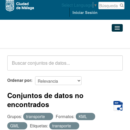
Select Language
▼
Iniciar Sesión
Conjuntos de datos
Conjuntos de datos
Organizaciones
Grupos
Ordenar por
Acerca de
Conjuntos de datos no
encontrados
Grupos:
transporte
Formatos:
KML
GML
Etiquetas:
transporte