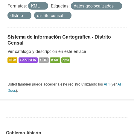
Formatos:
KML
Etiquetas:
datos geolocalizados
distrito
distrito censal
Sistema de Información Cartográfica - Distrito
Censal
Ver catálogo y descripción en este enlace
CSV
GeoJSON
SHP
KML
gml
Usted también puede acceder a este registro utilizando los
API
(ver
API
Docs
).
Gobierno Abierto