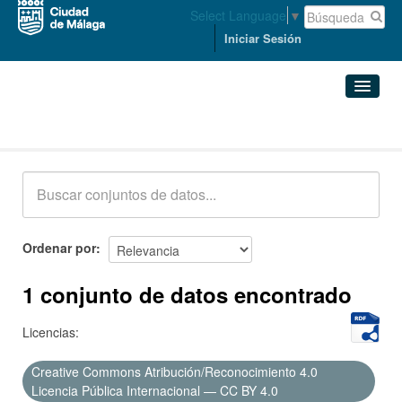
Select Language
▼
Iniciar Sesión
Conjuntos de datos
Conjuntos de datos
Organizaciones
Grupos
Ordenar por
Acerca de
1 conjunto de datos encontrado
Licencias:
Creative Commons Atribución/Reconocimiento 4.0
Licencia Pública Internacional — CC BY 4.0