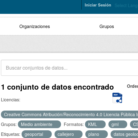
Iniciar Sesión
Select Lan
Organizaciones
Grupos
1 conjunto de datos encontrado
Orde
Licencias:
Creative Commons Atribución/Reconocimiento 4.0 Licencia Pública 
Grupos:
Medio ambiente
Formatos:
KML
gml
C
Etiquetas:
geoportal
callejero
plano
datos geolo