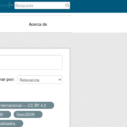
guage
▼
Acerca de
nar por
Internacional — CC BY 4.0
SV
GeoJSON
calizados