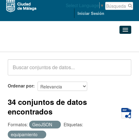
Select Language
▼
Iniciar Sesión
Conjuntos de datos
Conjuntos de datos
Organizaciones
Grupos
Ordenar por
Acerca de
34 conjuntos de datos
encontrados
Formatos:
GeoJSON
Etiquetas:
equipamiento