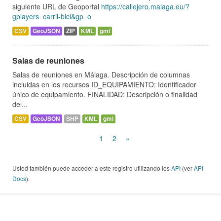
siguiente URL de Geoportal
https://callejero.malaga.eu/?
gplayers=carril-bici&gp=o
CSV
GeoJSON
ZIP
KML
gml
Salas de reuniones
Salas de reuniones en Málaga. Descripción de columnas
incluidas en los recursos ID_EQUIPAMIENTO: Identificador
único de equipamiento. FINALIDAD: Descripción o finalidad
del...
CSV
GeoJSON
SHP
KML
gml
1
2
»
Usted también puede acceder a este registro utilizando los
API
(ver
API
Docs
).