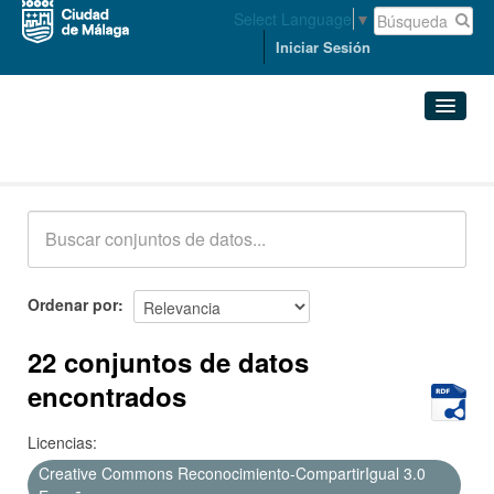
Select Language
▼
Iniciar Sesión
Conjuntos de datos
Conjuntos de datos
Organizaciones
Grupos
Ordenar por
Acerca de
22 conjuntos de datos
encontrados
Licencias:
Creative Commons Reconocimiento-CompartirIgual 3.0