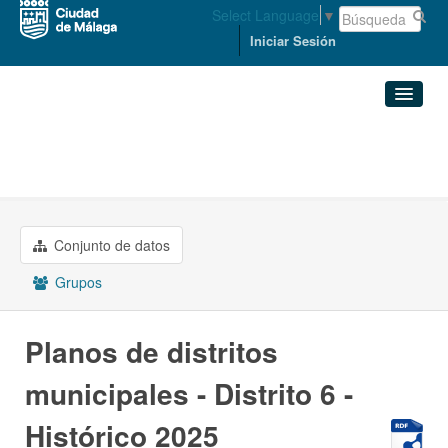
Select Language
▼
Iniciar Sesión
Organizaciones
Conjuntos de datos
ORDENACIÓN DEL TERRITORIO ...
Planos de distritos ...
Organizaciones
Conjunto de datos
Grupos
Grupos
Acerca de
Planos de distritos
municipales - Distrito 6 -
Histórico 2025