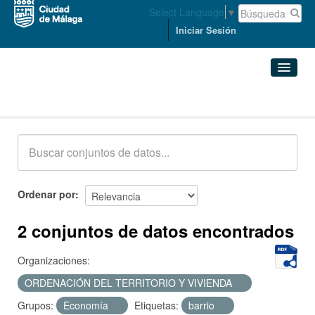
Select Language
▼
Iniciar Sesión
Conjuntos de datos
Conjuntos de datos
Organizaciones
Grupos
Ordenar por
Acerca de
2 conjuntos de datos encontrados
Organizaciones:
ORDENACIÓN DEL TERRITORIO Y VIVIENDA
Grupos:
Economía
Etiquetas:
barrio