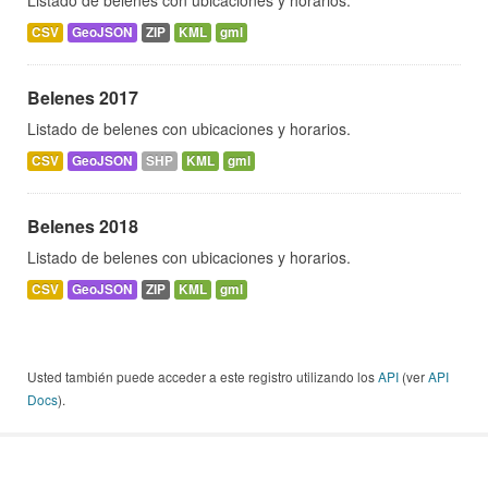
Listado de belenes con ubicaciones y horarios.
CSV
GeoJSON
ZIP
KML
gml
Belenes 2017
Listado de belenes con ubicaciones y horarios.
CSV
GeoJSON
SHP
KML
gml
Belenes 2018
Listado de belenes con ubicaciones y horarios.
CSV
GeoJSON
ZIP
KML
gml
Usted también puede acceder a este registro utilizando los
API
(ver
API
Docs
).