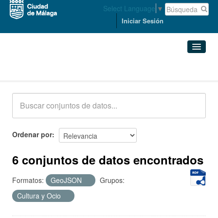
Select Language
▼
Iniciar Sesión
Conjuntos de datos
Conjuntos de datos
Organizaciones
Grupos
Ordenar por
Acerca de
6 conjuntos de datos encontrados
Formatos:
GeoJSON
Grupos:
Cultura y Ocio