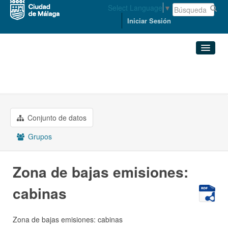
Select Language
▼
Iniciar Sesión
Organizaciones
MEDIO AMBIENTE Y ...
Conjuntos de datos
Zona de bajas emisiones: ...
Organizaciones
Conjunto de datos
Grupos
Grupos
Acerca de
Zona de bajas emisiones:
cabinas
Zona de bajas emisiones: cabinas