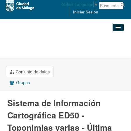
Select Language
▼
Iniciar Sesión
Organizaciones
Conjuntos de datos
ORDENACIÓN DEL TERRITORIO ...
Sistema de Información ...
Organizaciones
Conjunto de datos
Grupos
Grupos
Acerca de
Sistema de Información
Cartográfica ED50 -
Toponimias varias - Última