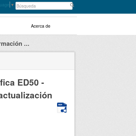
guage
▼
Acerca de
rmación ...
fica ED50 -
actualización