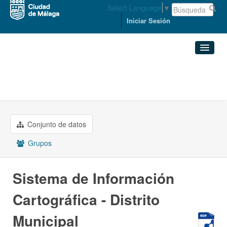
Select Language
▼
Iniciar Sesión
Organizaciones
Conjuntos de datos
ORDENACIÓN DEL TERRITORIO ...
Sistema de Información ...
Organizaciones
Conjunto de datos
Grupos
Grupos
Acerca de
Sistema de Información
Cartográfica - Distrito
Municipal