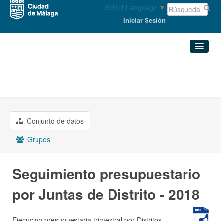
Select Language
▼
Iniciar Sesión
Organizaciones
Conjuntos de datos
ECONOMÍA, HACIENDA Y PERSONAL
Seguimiento presupuestario ...
Organizaciones
Conjunto de datos
Grupos
Grupos
Acerca de
Seguimiento presupuestario
por Juntas de Distrito - 2018
Ejecución presupuestaria trimestral por Distritos