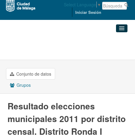
Select Language
▼
Iniciar Sesión
Organizaciones
Conjuntos de datos
ECONOMÍA, HACIENDA Y PERSONAL
Resultado elecciones ...
Organizaciones
Conjunto de datos
Grupos
Grupos
Acerca de
Resultado elecciones
municipales 2011 por distrito
censal. Distrito Ronda I