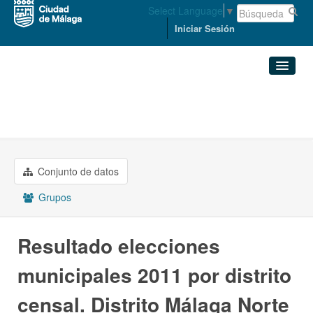
Select Language
▼
Iniciar Sesión
Organizaciones
Conjuntos de datos
ECONOMÍA, HACIENDA Y PERSONAL
Resultado elecciones ...
Organizaciones
Conjunto de datos
Grupos
Grupos
Acerca de
Resultado elecciones
municipales 2011 por distrito
censal. Distrito Málaga Norte