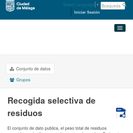
Select Language
▼
Iniciar Sesión
Organizaciones
MEDIO AMBIENTE Y ...
Conjuntos de datos
Recogida selectiva de residuos
Organizaciones
Conjunto de datos
Grupos
Grupos
Acerca de
Recogida selectiva de
residuos
El conjunto de dato publica, el peso total de residuos