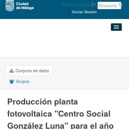
Select Language
▼
Iniciar Sesión
Organizaciones
Conjuntos de datos
PROMOCIÓN EMPRESARIAL Y ...
Producción planta ...
Organizaciones
Conjunto de datos
Grupos
Grupos
Acerca de
Producción planta
fotovoltaica "Centro Social
González Luna" para el año