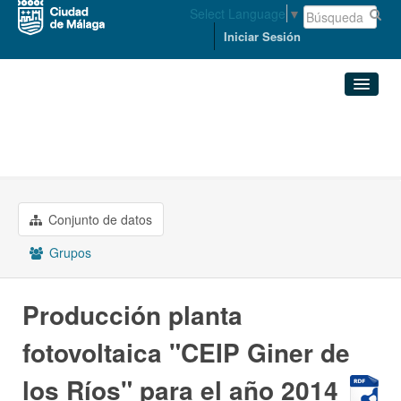
Select Language
▼
Iniciar Sesión
Organizaciones
Conjuntos de datos
PROMOCIÓN EMPRESARIAL Y ...
Producción planta ...
Organizaciones
Conjunto de datos
Grupos
Grupos
Acerca de
Producción planta
fotovoltaica "CEIP Giner de
los Ríos" para el año 2014