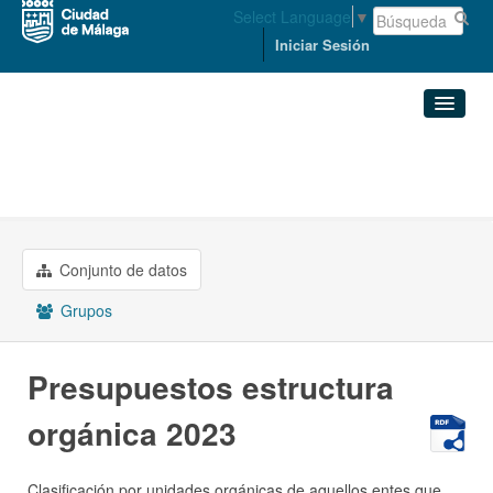
Select Language
▼
Iniciar Sesión
Organizaciones
Conjuntos de datos
ECONOMÍA, HACIENDA Y PERSONAL
Presupuestos estructura ...
Organizaciones
Conjunto de datos
Grupos
Grupos
Acerca de
Presupuestos estructura
orgánica 2023
Clasificación por unidades orgánicas de aquellos entes que