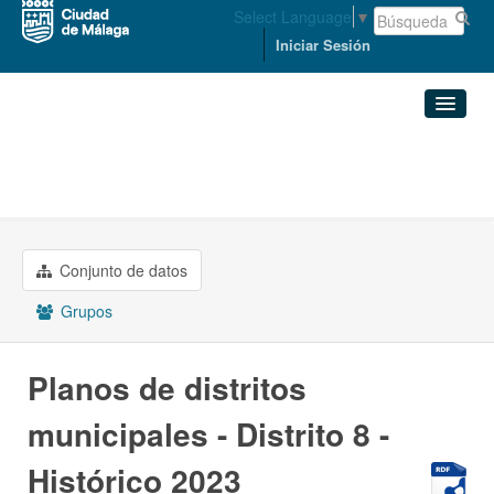
Select Language
▼
Iniciar Sesión
Organizaciones
Conjuntos de datos
ORDENACIÓN DEL TERRITORIO ...
Planos de distritos ...
Organizaciones
Conjunto de datos
Grupos
Grupos
Acerca de
Planos de distritos
municipales - Distrito 8 -
Histórico 2023