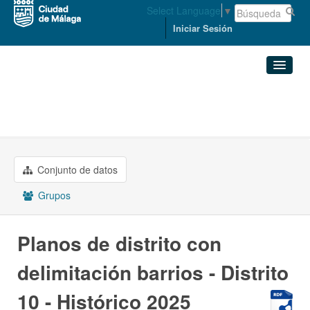
Select Language
▼
Iniciar Sesión
Organizaciones
Conjuntos de datos
ORDENACIÓN DEL TERRITORIO ...
Planos de distrito con ...
Organizaciones
Conjunto de datos
Grupos
Grupos
Acerca de
Planos de distrito con
delimitación barrios - Distrito
10 - Histórico 2025