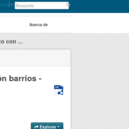
guage
▼
Acerca de
o con ...
ón barrios -
Explorar