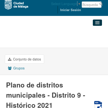
Select Language
▼
Iniciar Sesión
Organizaciones
Conjuntos de datos
ORDENACIÓN DEL TERRITORIO ...
Plano de distritos ...
Organizaciones
Conjunto de datos
Grupos
Grupos
Acerca de
Plano de distritos
municipales - Distrito 9 -
Histórico 2021