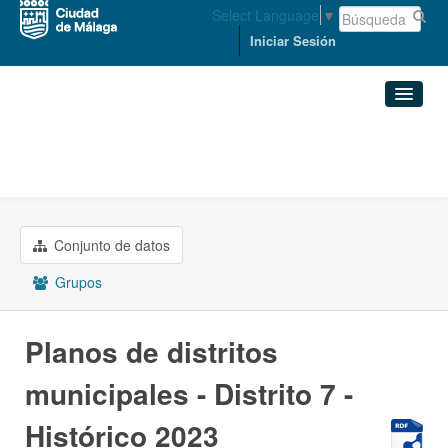
Select Language
▼
Iniciar Sesión
Organizaciones
Conjuntos de datos
ORDENACIÓN DEL TERRITORIO ...
Planos de distritos ...
Organizaciones
Conjunto de datos
Grupos
Grupos
Acerca de
Planos de distritos
municipales - Distrito 7 -
Histórico 2023