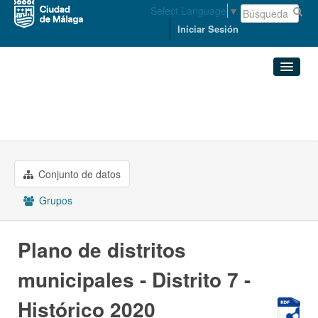
Select Language
▼
Iniciar Sesión
Organizaciones
Conjuntos de datos
ORDENACIÓN DEL TERRITORIO ...
Plano de distritos ...
Organizaciones
Conjunto de datos
Grupos
Grupos
Acerca de
Plano de distritos
municipales - Distrito 7 -
Histórico 2020