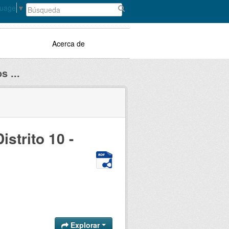
guage
▼
Acerca de
s ...
istrito 10 -
Explorar