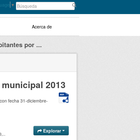
guage
▼
Acerca de
itantes por ...
o municipal 2013
 con fecha 31-diciembre-
Explorar
,...