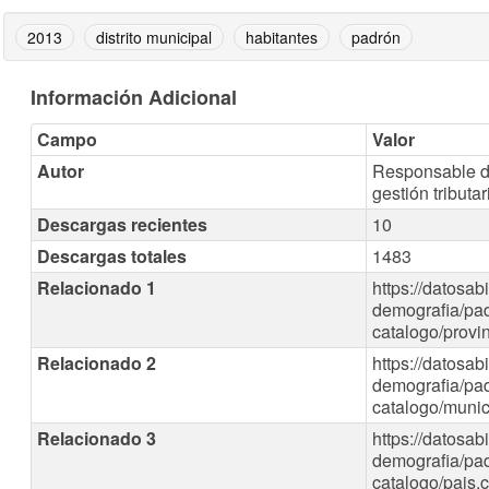
2013
distrito municipal
habitantes
padrón
Información Adicional
Campo
Valor
Autor
Responsable de
gestión tributar
Descargas recientes
10
Descargas totales
1483
Relacionado 1
https://datosab
demografia/pad
catalogo/provi
Relacionado 2
https://datosab
demografia/pad
catalogo/munic
Relacionado 3
https://datosab
demografia/pad
catalogo/pais.