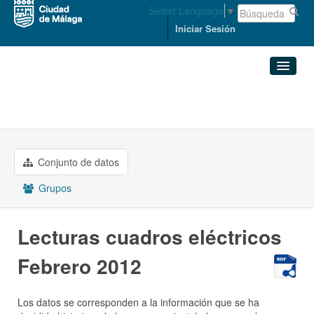
Select Language
▼
Iniciar Sesión
Organizaciones
MEDIO AMBIENTE Y ...
Conjuntos de datos
Lecturas cuadros ...
Organizaciones
Conjunto de datos
Grupos
Grupos
Acerca de
Lecturas cuadros eléctricos
Febrero 2012
Los datos se corresponden a la información que se ha