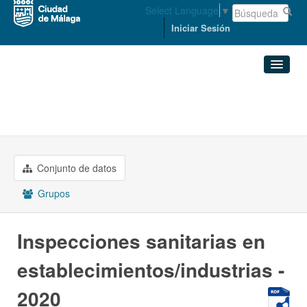
Select Language
▼
Iniciar Sesión
Organizaciones
Conjuntos de datos
PROMOCIÓN EMPRESARIAL Y ...
Inspecciones sanitarias en ...
Organizaciones
Conjunto de datos
Grupos
Grupos
Acerca de
Inspecciones sanitarias en
establecimientos/industrias -
2020