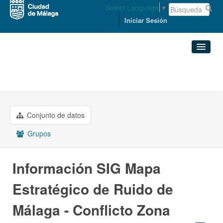
Select Language
▼
Iniciar Sesión
Organizaciones
MEDIO AMBIENTE Y ...
Conjuntos de datos
Información SIG Mapa ...
Organizaciones
Conjunto de datos
Grupos
Grupos
Acerca de
Información SIG Mapa
Estratégico de Ruido de
Málaga - Conflicto Zona