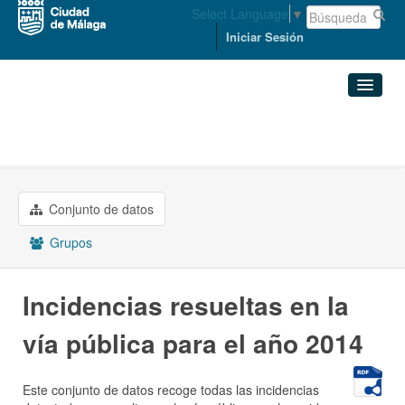
Select Language
▼
Iniciar Sesión
Organizaciones
PRESIDENCIA
Conjuntos de datos
Incidencias resueltas en ...
Organizaciones
Conjunto de datos
Grupos
Grupos
Acerca de
Incidencias resueltas en la
vía pública para el año 2014
Este conjunto de datos recoge todas las incidencias