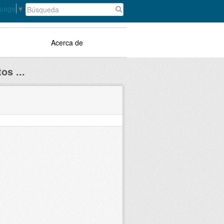
guage
▼
Acerca de
os ...