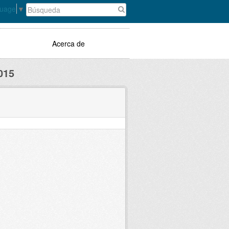
guage
▼
Acerca de
015