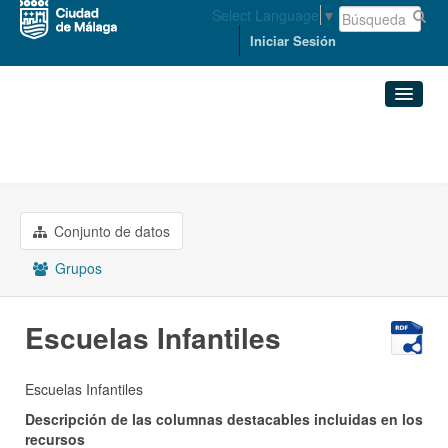
Select Language
▼
Iniciar Sesión
Organizaciones
DERECHOS SOCIALES
Conjuntos de datos
Escuelas Infantiles
Organizaciones
Conjunto de datos
Grupos
Grupos
Acerca de
Escuelas Infantiles
Escuelas Infantiles
Descripción de las columnas destacables incluidas en los
recursos