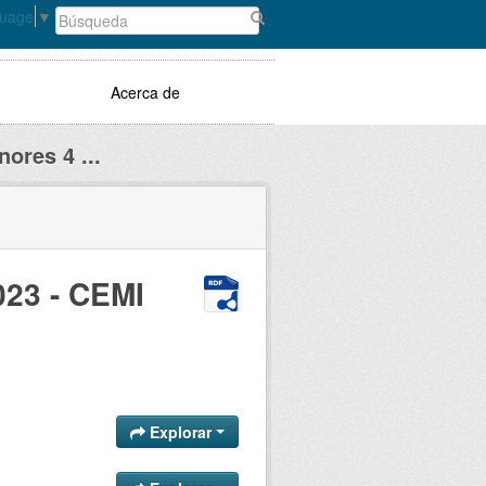
guage
▼
Acerca de
ores 4 ...
023 - CEMI
Explorar