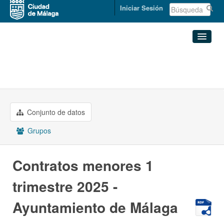
Iniciar Sesión
Organizaciones
Conjuntos de datos
ECONOMÍA, HACIENDA Y PERSONAL
Contratos menores 1 ...
Organizaciones
Conjunto de datos
Grupos
Grupos
Acerca de
Contratos menores 1
trimestre 2025 -
Ayuntamiento de Málaga