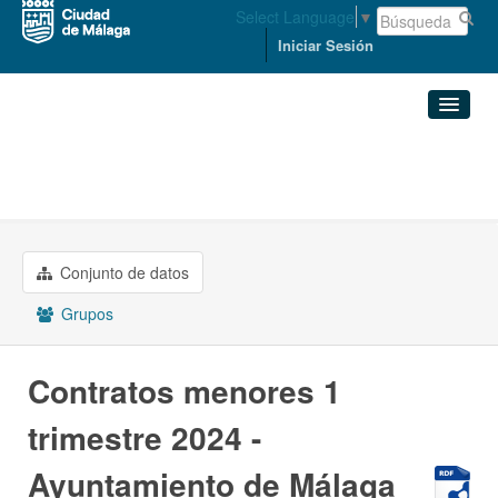
Select Language
▼
Iniciar Sesión
Organizaciones
Conjuntos de datos
ECONOMÍA, HACIENDA Y PERSONAL
Contratos menores 1 ...
Organizaciones
Conjunto de datos
Grupos
Grupos
Acerca de
Contratos menores 1
trimestre 2024 -
Ayuntamiento de Málaga