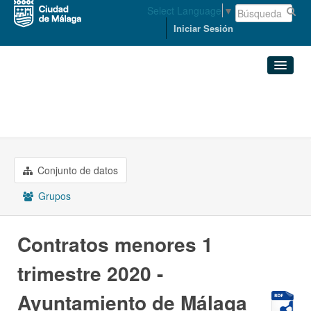
Select Language
▼
Iniciar Sesión
Organizaciones
Conjuntos de datos
ECONOMÍA, HACIENDA Y PERSONAL
Contratos menores 1 ...
Organizaciones
Conjunto de datos
Grupos
Grupos
Acerca de
Contratos menores 1
trimestre 2020 -
Ayuntamiento de Málaga