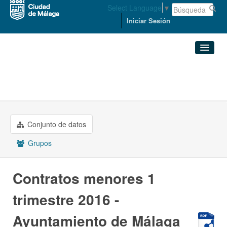
Select Language
▼
Iniciar Sesión
Organizaciones
Conjuntos de datos
ECONOMÍA, HACIENDA Y PERSONAL
Contratos menores 1 ...
Organizaciones
Conjunto de datos
Grupos
Grupos
Acerca de
Contratos menores 1
trimestre 2016 -
Ayuntamiento de Málaga