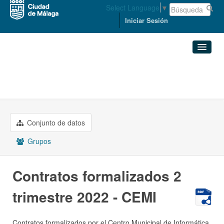
Select Language
▼
Iniciar Sesión
Organizaciones
Conjuntos de datos
ECONOMÍA, HACIENDA Y PERSONAL
Contratos formalizados 2 ...
Organizaciones
Conjunto de datos
Grupos
Grupos
Acerca de
Contratos formalizados 2
trimestre 2022 - CEMI
Contratos formalizados por el Centro Municipal de Informática