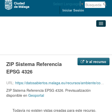
Select Language
▼
Iniciar Sesión
Organizaciones
Conjuntos de datos
ORDENACIÓN DEL TERRITORIO ...
Contenedores de ropa
ZIP Sistema Referencia ...
Organizaciones
Ir al recurso
ZIP Sistema Referencia
Grupos
EPSG 4326
Acerca de
URL:
https://datosabiertos.malaga.eu/recursos/ambiente/contenedores/da_medioAmbiente_contenedoresRopa-4326.zip
ZIP Sistema Referencia EPSG 4326. Previsualización
disponible en
Geoportal
Todavía no existen vistas creadas para este recurso.