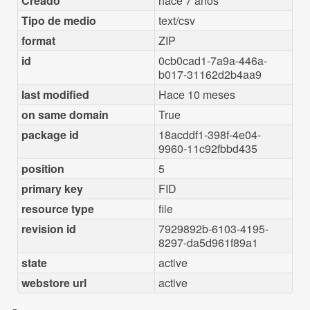
Creado
hace 7 años
Tipo de medio
text/csv
format
ZIP
id
0cb0cad1-7a9a-446a-
b017-31162d2b4aa9
last modified
Hace 10 meses
on same domain
True
package id
18acddf1-398f-4e04-
9960-11c92fbbd435
position
5
primary key
FID
resource type
file
revision id
7929892b-6103-4195-
8297-da5d961f89a1
state
active
webstore url
active