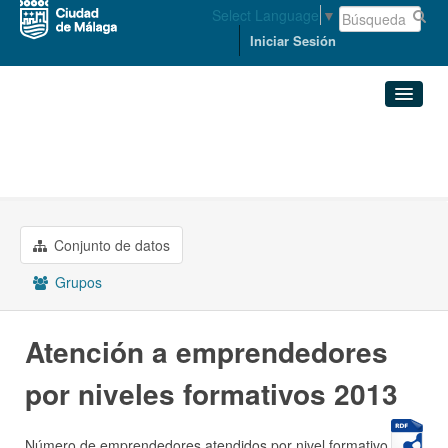
Select Language
▼
Iniciar Sesión
Organizaciones
Conjuntos de datos
PROMOCIÓN EMPRESARIAL Y ...
Atención a emprendedores ...
Organizaciones
Conjunto de datos
Grupos
Grupos
Acerca de
Atención a emprendedores
por niveles formativos 2013
Número de emprendedores atendidos por nivel formativo