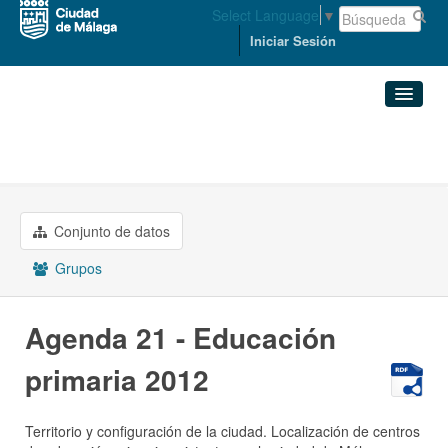
Select Language
▼
Iniciar Sesión
Organizaciones
PRESIDENCIA
Conjuntos de datos
Agenda 21 - Educación ...
Organizaciones
Conjunto de datos
Grupos
Grupos
Acerca de
Agenda 21 - Educación
primaria 2012
Territorio y configuración de la ciudad. Localización de centros