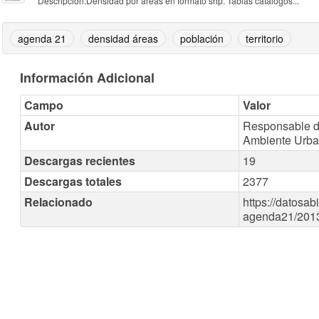
Descripción:Densidad por áreas en formato shp. Tablas catálogos...
agenda 21
densidad áreas
población
territorio
Información Adicional
Campo
Valor
Autor
Responsable de
Ambiente Urb
Descargas recientes
19
Descargas totales
2377
Relacionado
https://datosab
agenda21/201