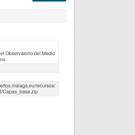
l Observatorio del Medio
ano
iertos.malaga.eu/recursos/
3/Capas_base.zip