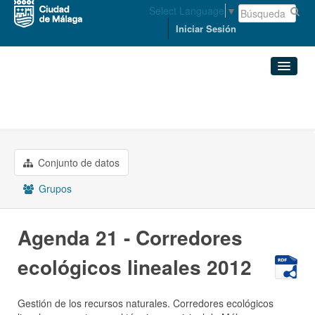
Select Language
▼
Iniciar Sesión
Organizaciones
PRESIDENCIA
Conjuntos de datos
Agenda 21 - Corredores ...
Organizaciones
Conjunto de datos
Grupos
Grupos
Acerca de
Agenda 21 - Corredores
ecológicos lineales 2012
Gestión de los recursos naturales. Corredores ecológicos