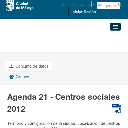
Select Language
▼
Iniciar Sesión
Organizaciones
PRESIDENCIA
Conjuntos de datos
Agenda 21 - Centros ...
Organizaciones
Conjunto de datos
Grupos
Grupos
Acerca de
Agenda 21 - Centros sociales
2012
Territorio y configuración de la ciudad. Localización de centros