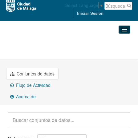
Select Language
▼
Iniciar Sesión
Organizaciones
Conjuntos de datos
ECONOMÍA, HACIENDA Y PERSONAL
Organizaciones
Conjuntos de datos
Grupos
Flujo de Actividad
Acerca de
Acerca de