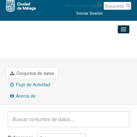
Select Language
▼
Iniciar Sesión
Organizaciones
Conjuntos de datos
CULTURA, TURISMO, DEPORTE, ...
Organizaciones
Conjuntos de datos
Grupos
Flujo de Actividad
Acerca de
Acerca de